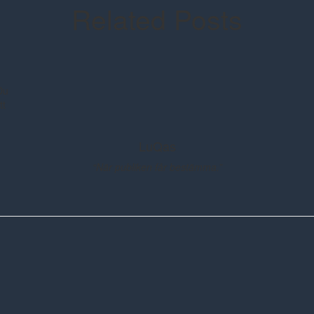
Related Posts
Du
tt
LuQas
“När publiken får bestämma.”