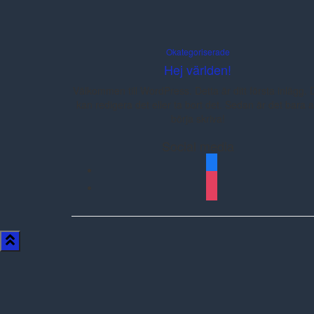
Okategoriserade
Hej världen!
Välkommen till WordPress. Detta är ditt första inlägg. 
kan redigera det eller ta bort det. Sedan är det bara a
börja skriva!
Social media
facebook
instagram