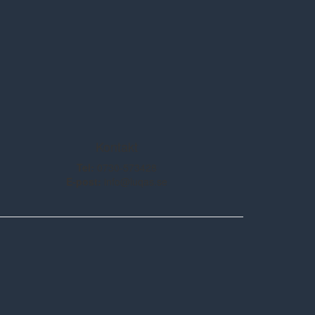
Kontakt
Tel:
0730-573428
E-post:
info@luqas.se