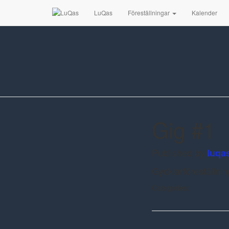
LuQas
Föreställningar
Kalender
Gig #1
Published by
luqa
Gycklarföreställnin
Categories: