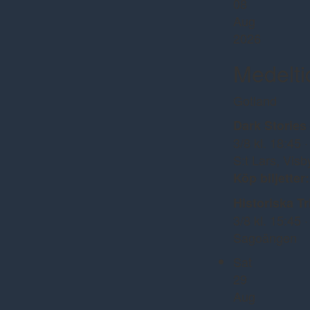
08
Aug
2026
Medelt
Gotland
Dark Storie
3/8 kl. 18:45 ·
S:t Lars, Visb
Köp biljetter:
Historiska Tr
3/8 kl. 15:45 ·
Sagoängen
Sat
29
Aug