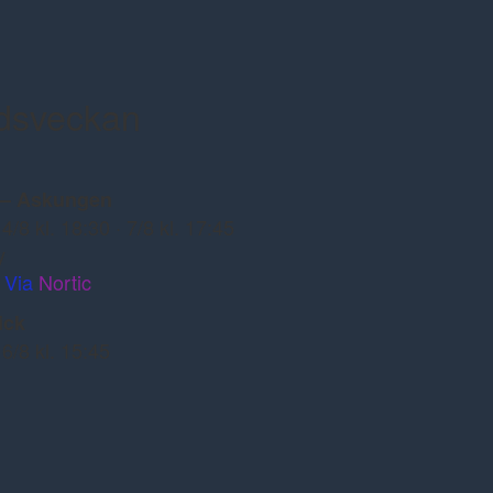
idsveckan
s – Askungen
 4/8 kl. 18:30 · 7/8 kl. 17:45
y
Via
Nortic
ick
 6/8 kl. 15:45