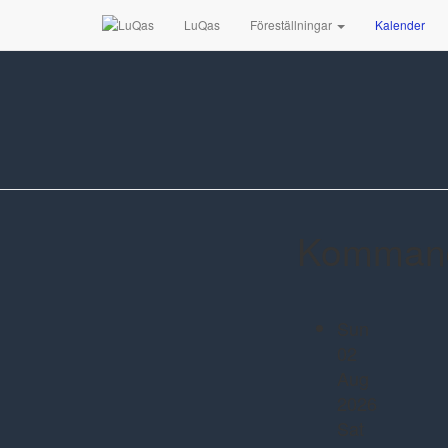
LuQas
Föreställningar
Kalender
Kommande
Sun
02
Aug
2026
Sat