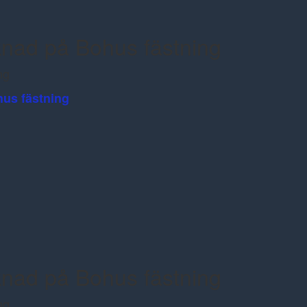
nad på Bohus fästning
ng
us fästning
nad på Bohus fästning
ng