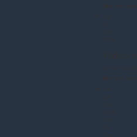
Mer info ko
Sat
24
Oct
2026
Riddar
Livrustkamma
Mer info ko
Sat
28
Nov
2026
Sun
29
Nov