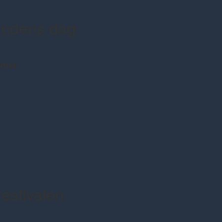
undens dag
mmer
festivalen