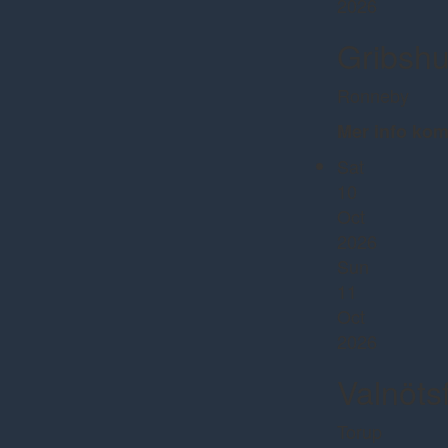
2026
Gribsh
Ronneby
Mer info ko
Sat
10
Oct
2026
Sun
11
Oct
2026
Valnöts
Torup