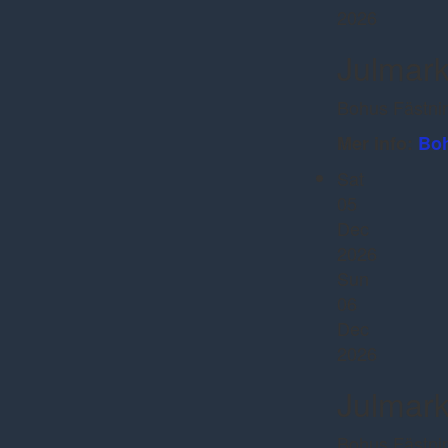
2026
Julmark
Bohus Fästni
Mer info:
Boh
Sat
05
Dec
2026
Sun
06
Dec
2026
Julmark
Bohus Fästni