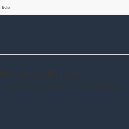
Boka
 föreställningar
Här hittar du kommande offentliga föreställningar.